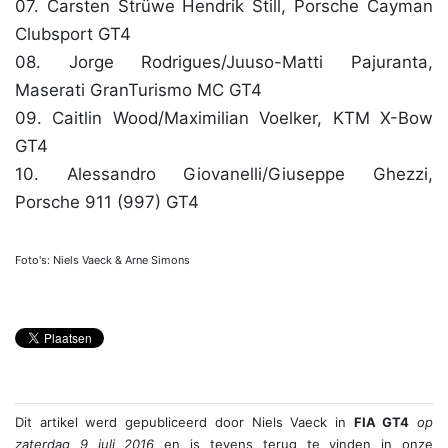
07. Carsten Strüwe Hendrik Still, Porsche Cayman
Clubsport GT4
08. Jorge Rodrigues/Juuso-Matti Pajuranta,
Maserati GranTurismo MC GT4
09. Caitlin Wood/Maximilian Voelker, KTM X-Bow
GT4
10. Alessandro Giovanelli/Giuseppe Ghezzi,
Porsche 911 (997) GT4
Foto's: Niels Vaeck & Arne Simons
Dit artikel werd gepubliceerd door
Niels Vaeck
in
FIA GT4
op
zaterdag 9 juli 2016
en is tevens terug te vinden in onze