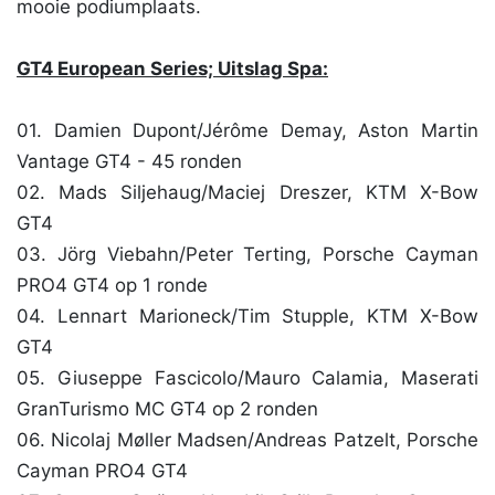
mooie podiumplaats.
GT4 European Series; Uitslag Spa:
01. Damien Dupont/Jérôme Demay, Aston Martin
Vantage GT4 - 45 ronden
02. Mads Siljehaug/Maciej Dreszer, KTM X-Bow
GT4
03. Jörg Viebahn/Peter Terting, Porsche Cayman
PRO4 GT4 op 1 ronde
04. Lennart Marioneck/Tim Stupple, KTM X-Bow
GT4
05. Giuseppe Fascicolo/Mauro Calamia, Maserati
GranTurismo MC GT4 op 2 ronden
06. Nicolaj Møller Madsen/Andreas Patzelt, Porsche
Cayman PRO4 GT4