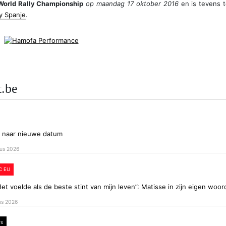
World Rally Championship
op maandag 17 oktober 2016
en is tevens t
ly Spanje
.
t.be
 naar nieuwe datum
us 2026
C EU
t voelde als de beste stint van mijn leven”: Matisse in zijn eigen woo
us 2026
ws