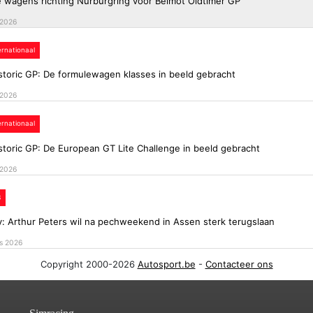
ie wagens richting Nürburgring voor Belmot Oldtimer GP
 2026
ternationaal
storic GP: De formulewagen klasses in beeld gebracht
 2026
ternationaal
storic GP: De European GT Lite Challenge in beeld gebracht
 2026
B
y: Arthur Peters wil na pechweekend in Assen sterk terugslaan
s 2026
Copyright 2000-2026
Autosport.be
-
Contacteer ons