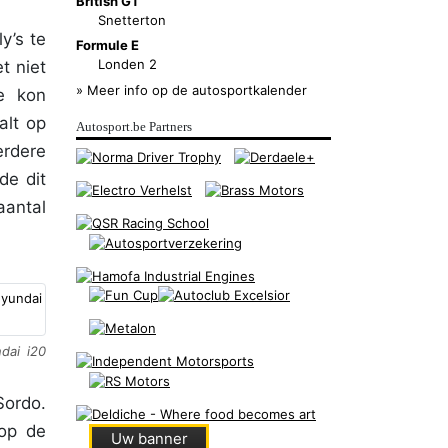
British GT
Snetterton
y’s te
Formule E
Londen 2
t niet
» Meer info op de autosportkalender
ie kon
alt op
Autosport.be Partners
erdere
de dit
aantal
dai i20
Sordo.
 op de
Uw banner