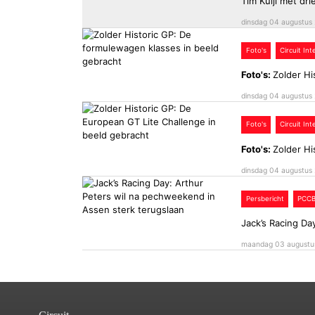
Tim Kuijl met dr
dinsdag 04 augustus
Foto's
Circuit In
Foto's:
Zolder Hi
dinsdag 04 augustus
Foto's
Circuit In
Foto's:
Zolder Hi
dinsdag 04 augustus
Persbericht
PCC
Jack’s Racing Da
maandag 03 augustu