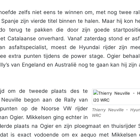
oefde zelfs niet eens te winnen om, met nog twee rall
Spanje zijn vierde titel binnen te halen. Maar hij kon he
do terug te pakken die door zijn goede startposit
et Catalaanse onverhard. Vanaf zaterdag stond er asf
n asfaltspecialist, moest de Hyundai rijder zijn me
e extra punten tijdens de power stage. Ogier behaal
lly’s van Engeland en Australië nog te gaan kan hij zijn 
ijd om de tweede plaats des te
y Neuville begon aan de Rally van
punten op de Noorse VW rijder
Thierry Neuville - Hyun
WRC
an Ogier. Mikkelsen ging echter in
erde plaats na Ogier en zijn ploegmaat en thuisrijder 
n dat is exact vodoende om ex aequo met Mikkelsen