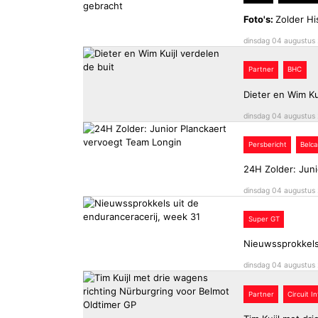
Foto's:
Zolder Hi
dinsdag 04 augustus
Partner
BHC
Dieter en Wim Ku
dinsdag 04 augustus
Persbericht
Belca
24H Zolder: Jun
dinsdag 04 augustus
Super GT
Nieuwssprokkels
dinsdag 04 augustus
Partner
Circuit I