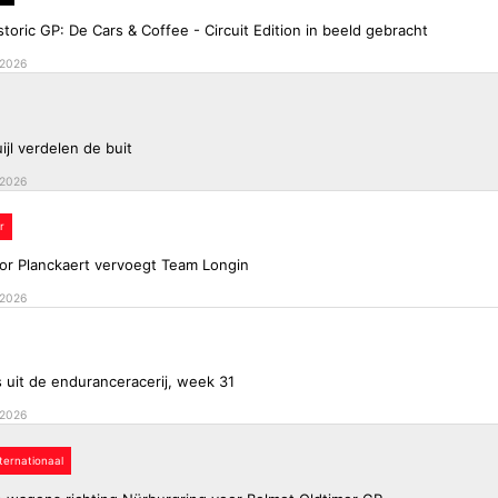
storic GP: De Cars & Coffee - Circuit Edition in beeld gebracht
 2026
ijl verdelen de buit
 2026
r
ior Planckaert vervoegt Team Longin
 2026
 uit de enduranceracerij, week 31
 2026
nternationaal