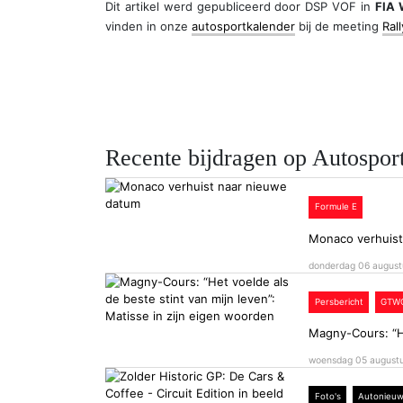
Dit artikel werd gepubliceerd door
DSP VOF
in
FIA 
vinden in onze
autosportkalender
bij de meeting
Ral
Recente bijdragen op Autospor
Formule E
Monaco verhuist
donderdag 06 august
Persbericht
GTW
Magny-Cours: “He
woensdag 05 august
Foto's
Autonieu