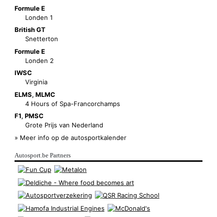
Formule E
Londen 1
British GT
Snetterton
Formule E
Londen 2
IWSC
Virginia
ELMS
,
MLMC
4 Hours of Spa-Francorchamps
F1
,
PMSC
Grote Prijs van Nederland
» Meer info op de autosportkalender
Autosport.be Partners